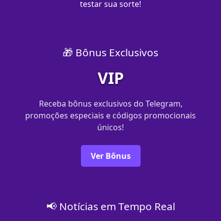
testar sua sorte!
🎁 Bônus Exclusivos
VIP
Receba bônus exclusivos do Telegram,
promoções especiais e códigos promocionais
únicos!
Ver Bônus
📢 Notícias em Tempo Real