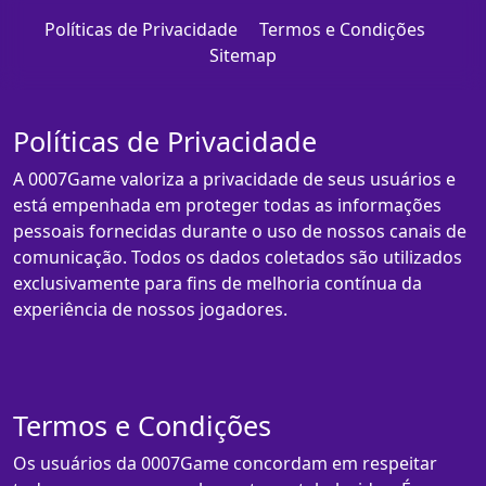
Políticas de Privacidade
Termos e Condições
Sitemap
Políticas de Privacidade
A 0007Game valoriza a privacidade de seus usuários e
está empenhada em proteger todas as informações
pessoais fornecidas durante o uso de nossos canais de
comunicação. Todos os dados coletados são utilizados
exclusivamente para fins de melhoria contínua da
experiência de nossos jogadores.
Termos e Condições
Os usuários da 0007Game concordam em respeitar