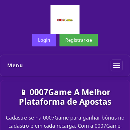
Login
Registrar-se
Menu
📱 0007Game A Melhor
Plataforma de Apostas
Cadastre-se na 0007Game para ganhar bônus no
cadastro e em cada recarga. Com a 0007Game,