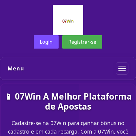
Login
Registrar-se
Menu
📱 07Win A Melhor Plataforma
de Apostas
Cadastre-se na 07Win para ganhar bônus no
cadastro e em cada recarga. Com a 07Win, você