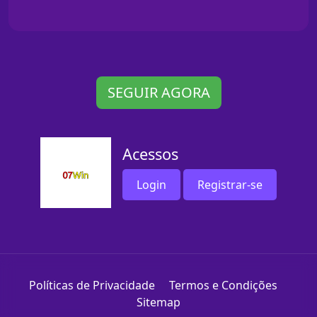
SEGUIR AGORA
Acessos
Login
Registrar-se
Políticas de Privacidade
Termos e Condições
Sitemap