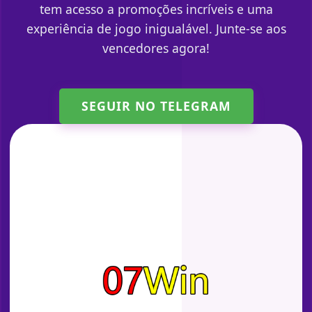
tem acesso a promoções incríveis e uma
experiência de jogo inigualável. Junte-se aos
vencedores agora!
SEGUIR NO TELEGRAM