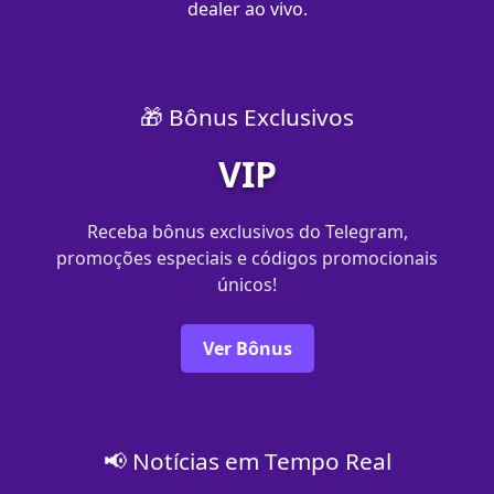
dealer ao vivo.
🎁 Bônus Exclusivos
VIP
Receba bônus exclusivos do Telegram,
promoções especiais e códigos promocionais
únicos!
Ver Bônus
📢 Notícias em Tempo Real