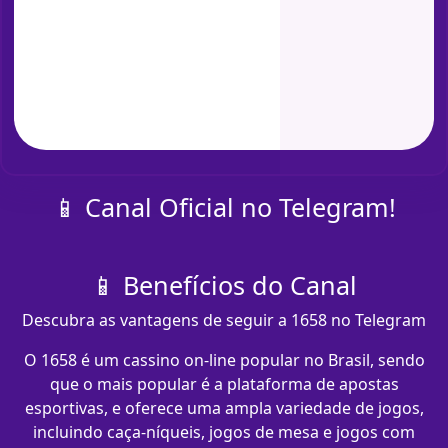
📱 Canal Oficial no Telegram!
📱 Benefícios do Canal
Descubra as vantagens de seguir a 1658 no Telegram
O 1658 é um cassino on-line popular no Brasil, sendo
que o mais popular é a plataforma de apostas
esportivas, e oferece uma ampla variedade de jogos,
incluindo caça-níqueis, jogos de mesa e jogos com