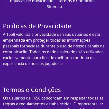
Políticas de Privacidade
Termos e Condições
Sitemap
Políticas de Privacidade
A 1658 valoriza a privacidade de seus usuários e está
empenhada em proteger todas as informações
pessoais fornecidas durante o uso de nossos canais de
comunicação. Todos os dados coletados são utilizados
exclusivamente para fins de melhoria contínua da
experiência de nossos jogadores.
Termos e Condições
Os usuários da 1658 concordam em respeitar todas as
regras e regulamentos estabelecidos. É importante ler