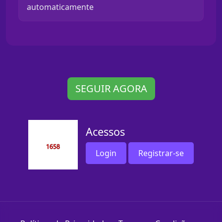
automaticamente
SEGUIR AGORA
Acessos
Login
Registrar-se