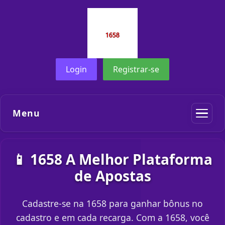
Login
Registrar-se
Menu
📱 1658 A Melhor Plataforma
de Apostas
Cadastre-se na 1658 para ganhar bônus no
cadastro e em cada recarga. Com a 1658, você