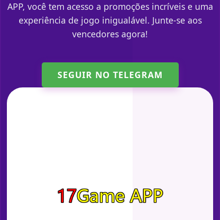
APP, você tem acesso a promoções incríveis e uma
experiência de jogo inigualável. Junte-se aos
vencedores agora!
SEGUIR NO TELEGRAM