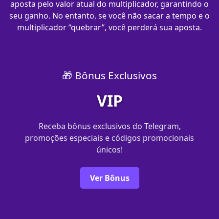
aposta pelo valor atual do multiplicador, garantindo o
seu ganho. No entanto, se você não sacar a tempo e o
multiplicador “quebrar”, você perderá sua aposta.
🎁 Bônus Exclusivos
VIP
Receba bônus exclusivos do Telegram,
promoções especiais e códigos promocionais
únicos!
Ver Bônus