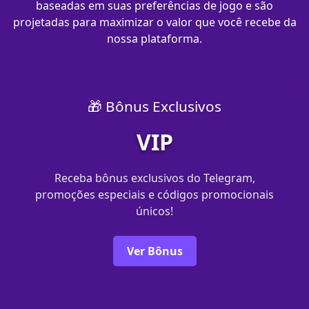
baseadas em suas preferências de jogo e são
projetadas para maximizar o valor que você recebe da
nossa plataforma.
🎁 Bônus Exclusivos
VIP
Receba bônus exclusivos do Telegram,
promoções especiais e códigos promocionais
únicos!
Ver Bônus