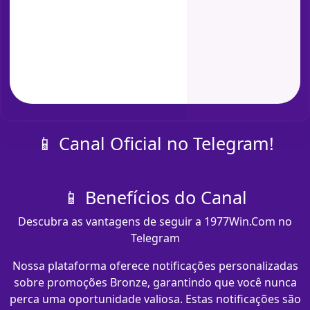
📱 Canal Oficial no Telegram!
📱 Benefícios do Canal
Descubra as vantagens de seguir a 1977Win.Com no
Telegram
Nossa plataforma oferece notificações personalizadas
sobre promoções Bronze, garantindo que você nunca
perca uma oportunidade valiosa. Estas notificações são