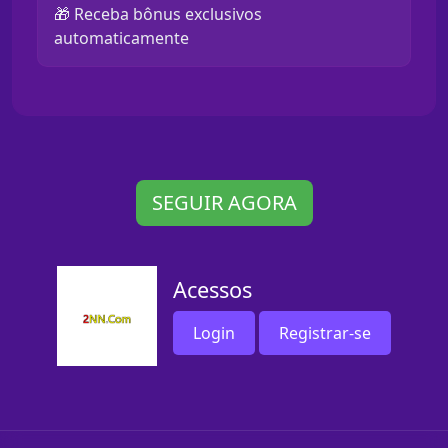
🎁 Receba bônus exclusivos
automaticamente
SEGUIR AGORA
Acessos
Login
Registrar-se