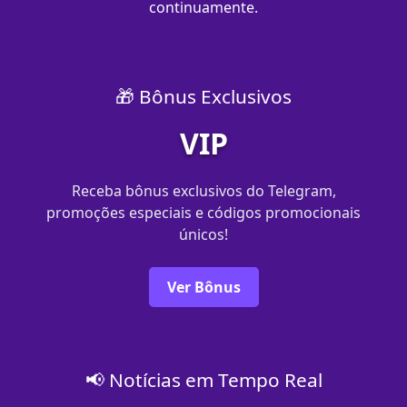
continuamente.
🎁 Bônus Exclusivos
VIP
Receba bônus exclusivos do Telegram,
promoções especiais e códigos promocionais
únicos!
Ver Bônus
📢 Notícias em Tempo Real