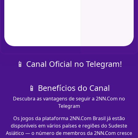
📱 Canal Oficial no Telegram!
📱 Benefícios do Canal
Descubra as vantagens de seguir a 2NN.Com no
Telegram
Os jogos da plataforma 2NN.Com Brasil já estão
disponíveis em vários países e regiões do Sudeste
Asiático — o número de membros da 2NN.Com cresce