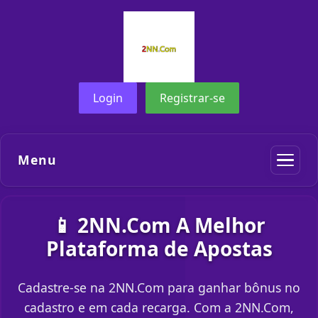
Login
Registrar-se
Menu
📱 2NN.Com A Melhor
Plataforma de Apostas
Cadastre-se na 2NN.Com para ganhar bônus no
cadastro e em cada recarga. Com a 2NN.Com,