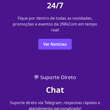
24/7
Fique por dentro de todas as novidades,
promoções e eventos da 2NN.Com em tempo
real!
Ver Notícias
💬 Suporte Direto
Chat
Suporte direto via Telegram, respostas rápidas e
atendimento personalizado!