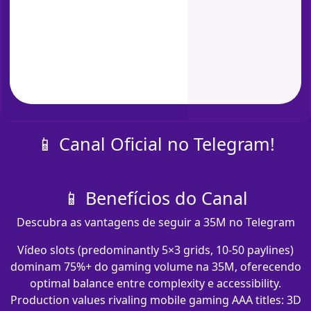
📱 Canal Oficial no Telegram!
📱 Benefícios do Canal
Descubra as vantagens de seguir a 35M no Telegram
Vídeo slots (predominantly 5×3 grids, 10-50 paylines)
dominam 75%+ do gaming volume na 35M, oferecendo
optimal balance entre complexity e accessibility.
Production values rivaling mobile gaming AAA titles: 3D