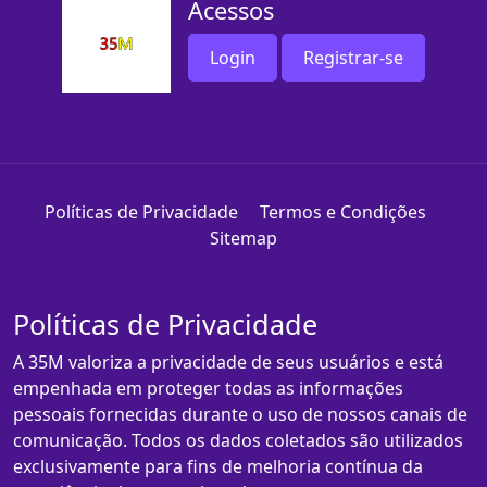
Acessos
Login
Registrar-se
Políticas de Privacidade
Termos e Condições
Sitemap
Políticas de Privacidade
A 35M valoriza a privacidade de seus usuários e está
empenhada em proteger todas as informações
pessoais fornecidas durante o uso de nossos canais de
comunicação. Todos os dados coletados são utilizados
exclusivamente para fins de melhoria contínua da