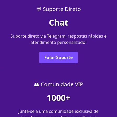
💬 Suporte Direto
Chat
Suporte direto via Telegram, respostas rápidas e
atendimento personalizado!
Falar Suporte
👥 Comunidade VIP
1000+
Junte-se a uma comunidade exclusiva de