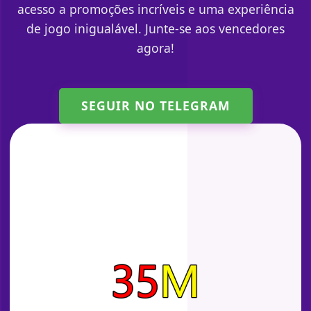
acesso a promoções incríveis e uma experiência
de jogo inigualável. Junte-se aos vencedores
agora!
SEGUIR NO TELEGRAM