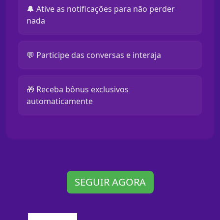
🔔 Ative as notificações para não perder
nada
💬 Participe das conversas e interaja
🎁 Receba bônus exclusivos
automaticamente
SEGUIR AGORA