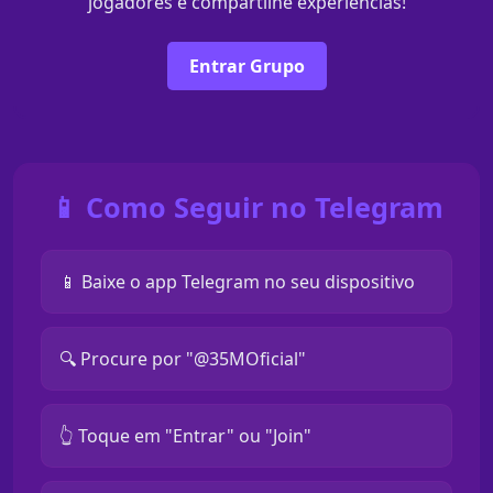
jogadores e compartilhe experiências!
Entrar Grupo
📱 Como Seguir no Telegram
📱 Baixe o app Telegram no seu dispositivo
🔍 Procure por "@35MOficial"
👆 Toque em "Entrar" ou "Join"