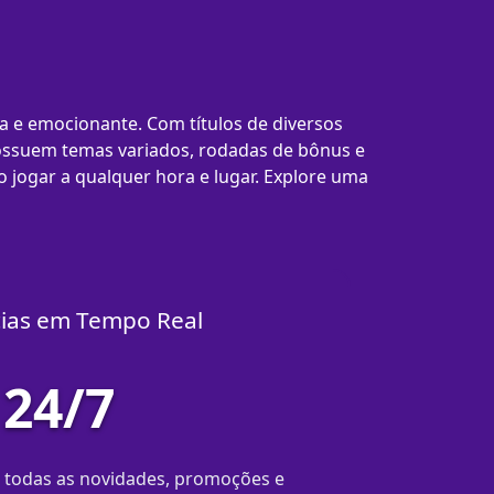
a e emocionante. Com títulos de diversos
possuem temas variados, rodadas de bônus e
o jogar a qualquer hora e lugar. Explore uma
cias em Tempo Real
24/7
e todas as novidades, promoções e