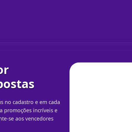
or
postas
s no cadastro e em cada
a promoções incríveis e
unte-se aos vencedores