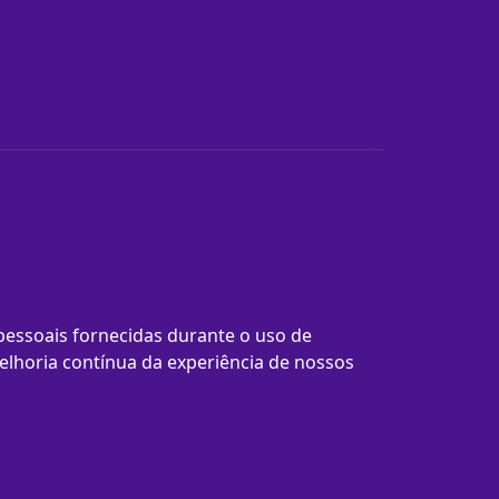
pessoais fornecidas durante o uso de
elhoria contínua da experiência de nossos