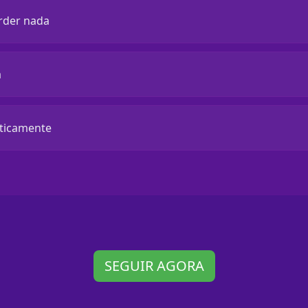
erder nada
a
aticamente
SEGUIR AGORA