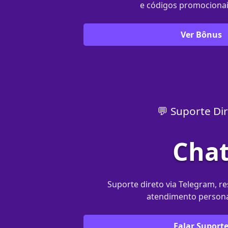
e códigos promocionai
Ver Bônus
💬 Suporte Di
Cha
Suporte direto via Telegram, r
atendimento persona
Falar Suport