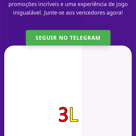
promoções incríveis e uma experiência de jogo
inigualável. Junte-se aos vencedores agora!
SEGUIR NO TELEGRAM