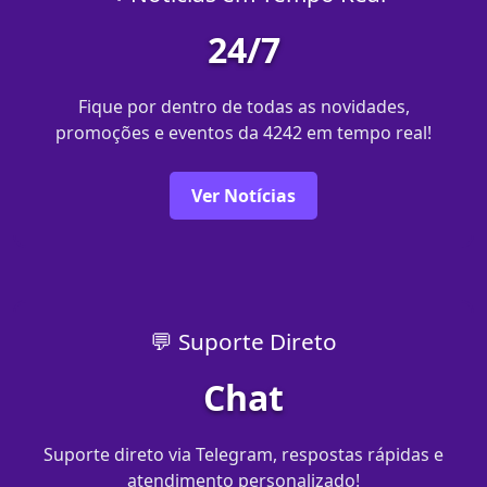
24/7
Fique por dentro de todas as novidades,
promoções e eventos da 4242 em tempo real!
Ver Notícias
💬 Suporte Direto
Chat
Suporte direto via Telegram, respostas rápidas e
atendimento personalizado!