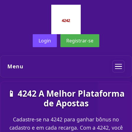
Login
Registrar-se
Menu
📱 4242 A Melhor Plataforma
de Apostas
Cadastre-se na 4242 para ganhar bônus no
cadastro e em cada recarga. Com a 4242, você