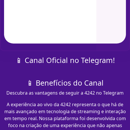
📱 Canal Oficial no Telegram!
📱 Benefícios do Canal
Descubra as vantagens de seguir a 4242 no Telegram
A experiência ao vivo da 4242 representa o que há de
mais avançado em tecnologia de streaming e interação
em tempo real. Nossa plataforma foi desenvolvida com
foco na criação de uma experiência que não apenas