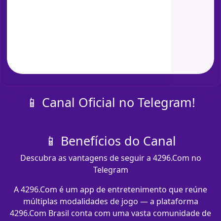
📱 Canal Oficial no Telegram!
📱 Benefícios do Canal
Descubra as vantagens de seguir a 4296.Com no
Telegram
A 4296.Com é um app de entretenimento que reúne
múltiplas modalidades de jogo — a plataforma
4296.Com Brasil conta com uma vasta comunidade de