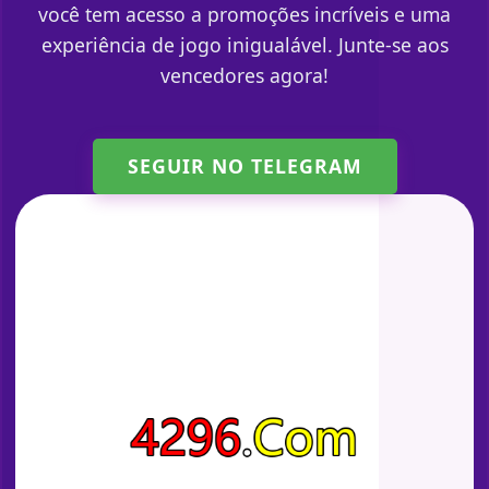
você tem acesso a promoções incríveis e uma
experiência de jogo inigualável. Junte-se aos
vencedores agora!
SEGUIR NO TELEGRAM