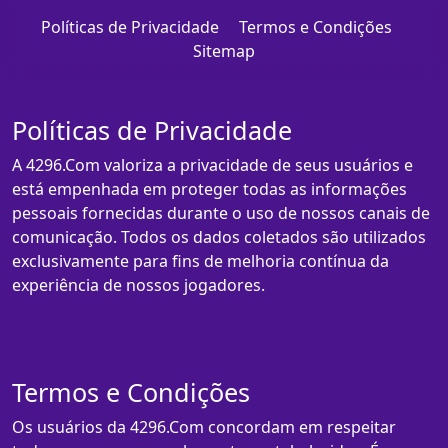
Políticas de Privacidade
Termos e Condições
Sitemap
Políticas de Privacidade
A 4296.Com valoriza a privacidade de seus usuários e
está empenhada em proteger todas as informações
pessoais fornecidas durante o uso de nossos canais de
comunicação. Todos os dados coletados são utilizados
exclusivamente para fins de melhoria contínua da
experiência de nossos jogadores.
Termos e Condições
Os usuários da 4296.Com concordam em respeitar