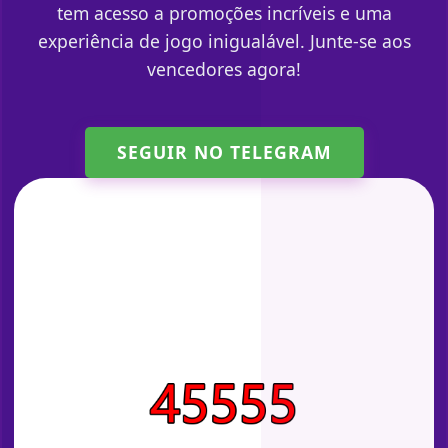
tem acesso a promoções incríveis e uma
experiência de jogo inigualável. Junte-se aos
vencedores agora!
SEGUIR NO TELEGRAM