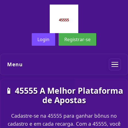
Login
Registrar-se
Menu
📱 45555 A Melhor Plataforma
de Apostas
Cadastre-se na 45555 para ganhar bônus no
cadastro e em cada recarga. Com a 45555, você