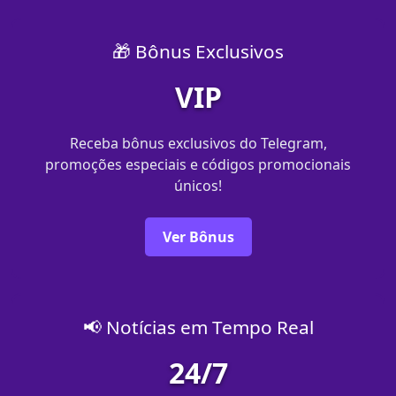
🎁 Bônus Exclusivos
VIP
Receba bônus exclusivos do Telegram,
promoções especiais e códigos promocionais
únicos!
Ver Bônus
📢 Notícias em Tempo Real
24/7