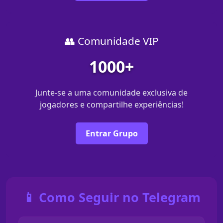
👥 Comunidade VIP
1000+
Junte-se a uma comunidade exclusiva de
jogadores e compartilhe experiências!
Entrar Grupo
📱 Como Seguir no Telegram