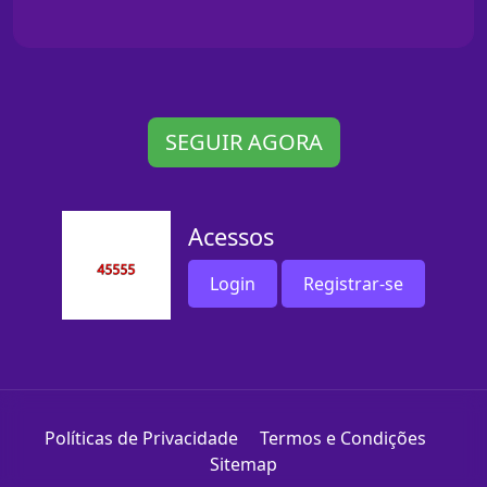
SEGUIR AGORA
Acessos
Login
Registrar-se
Políticas de Privacidade
Termos e Condições
Sitemap