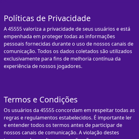
Políticas de Privacidade
A 45555 valoriza a privacidade de seus usuários e está
empenhada em proteger todas as informações
pessoais fornecidas durante o uso de nossos canais de
comunicação. Todos os dados coletados são utilizados
exclusivamente para fins de melhoria contínua da
experiência de nossos jogadores.
Termos e Condições
Os usuários da 45555 concordam em respeitar todas as
regras e regulamentos estabelecidos. É importante ler
e entender todos os termos antes de participar de
nossos canais de comunicação. A violação destes