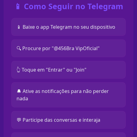
📱 Como Seguir no Telegram
📱 Baixe o app Telegram no seu dispositivo
🔍 Procure por "@456Bra VipOficial"
👆 Toque em "Entrar" ou "Join"
🔔 Ative as notificações para não perder
nada
💬 Participe das conversas e interaja