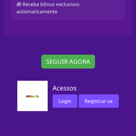
🎁 Receba bônus exclusivos
automaticamente
SEGUIR AGORA
Acessos
Login
Registrar-se