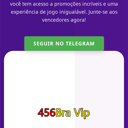
você tem acesso a promoções incríveis e uma
experiência de jogo inigualável. Junte-se aos
vencedores agora!
SEGUIR NO TELEGRAM