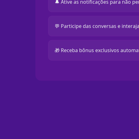
🔔 Ative as notificações para não p
💬 Participe das conversas e interaj
🎁 Receba bônus exclusivos autom