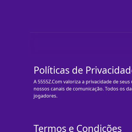
Políticas de Privacida
A 5555Z.Com valoriza a privacidade de seu
nossos canais de comunicação. Todos os dad
jogadores.
Termos e Condições