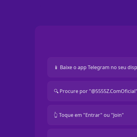
📱 Baixe o app Telegram no seu disp
🔍 Procure por "@5555Z.ComOficial
👆 Toque em "Entrar" ou "Join"