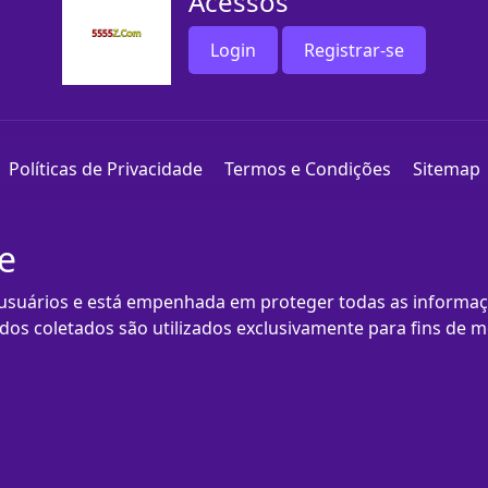
Acessos
Login
Registrar-se
Políticas de Privacidade
Termos e Condições
Sitemap
de
s usuários e está empenhada em proteger todas as informaç
os coletados são utilizados exclusivamente para fins de m