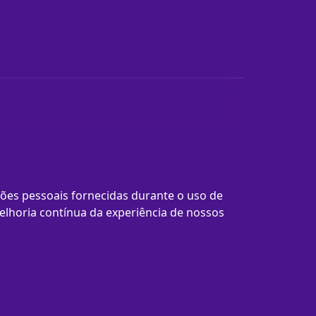
ões pessoais fornecidas durante o uso de
elhoria contínua da experiência de nossos