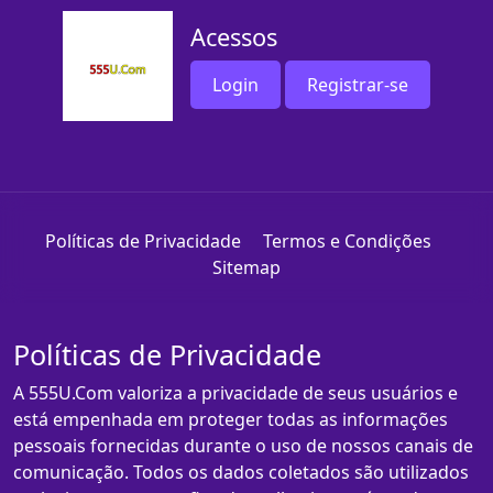
Acessos
Login
Registrar-se
Políticas de Privacidade
Termos e Condições
Sitemap
Políticas de Privacidade
A 555U.Com valoriza a privacidade de seus usuários e
está empenhada em proteger todas as informações
pessoais fornecidas durante o uso de nossos canais de
comunicação. Todos os dados coletados são utilizados