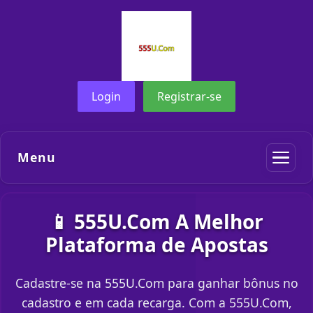
Login
Registrar-se
Menu
📱 555U.Com A Melhor
Plataforma de Apostas
Cadastre-se na 555U.Com para ganhar bônus no
cadastro e em cada recarga. Com a 555U.Com,