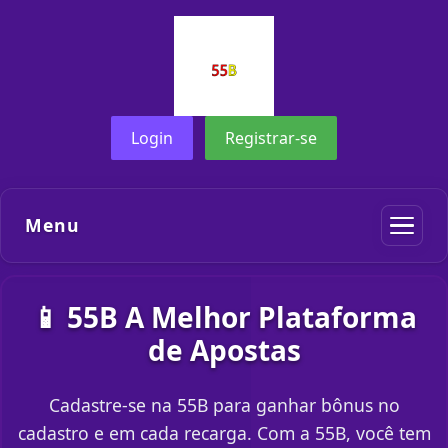
Login
Registrar-se
Menu
📱 55B A Melhor Plataforma
de Apostas
Cadastre-se na 55B para ganhar bônus no
cadastro e em cada recarga. Com a 55B, você tem