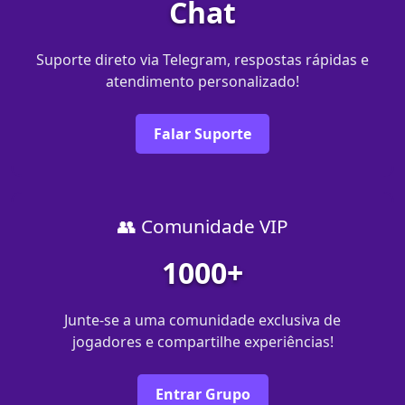
Chat
Suporte direto via Telegram, respostas rápidas e
atendimento personalizado!
Falar Suporte
👥 Comunidade VIP
1000+
Junte-se a uma comunidade exclusiva de
jogadores e compartilhe experiências!
Entrar Grupo