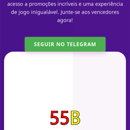
acesso a promoções incríveis e uma experiência
de jogo inigualável. Junte-se aos vencedores
agora!
SEGUIR NO TELEGRAM