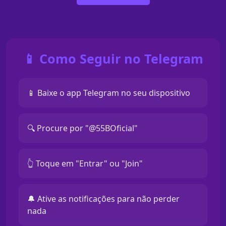
📱 Como Seguir no Telegram
📱 Baixe o app Telegram no seu dispositivo
🔍 Procure por "@55BOficial"
👆 Toque em "Entrar" ou "Join"
🔔 Ative as notificações para não perder
nada