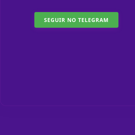
SEGUIR NO TELEGRAM