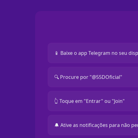
📱 Baixe o app Telegram no seu disp
🔍 Procure por "@55DOficial"
👆 Toque em "Entrar" ou "Join"
🔔 Ative as notificações para não p