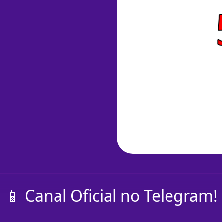
📱 Canal Oficial no Telegram!