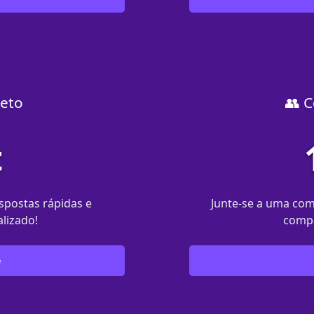
reto
👥 
t
espostas rápidas e
Junte-se a uma com
lizado!
compa
e