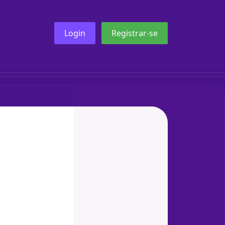
Login
Registrar-se