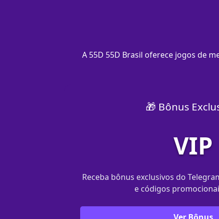
A 55D 55D Brasil oferece jogos de me
🎁 Bônus Exclu
VIP
Receba bônus exclusivos do Telegra
e códigos promocionai
Ver Bônus