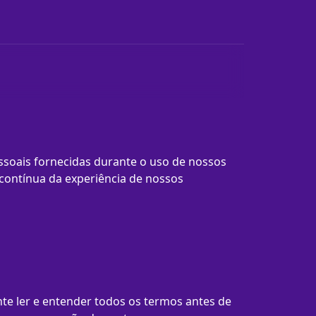
ssoais fornecidas durante o uso de nossos
 contínua da experiência de nossos
te ler e entender todos os termos antes de