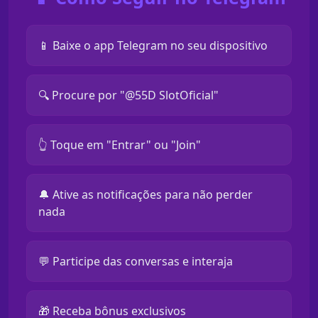
📱 Baixe o app Telegram no seu dispositivo
🔍 Procure por "@55D SlotOficial"
👆 Toque em "Entrar" ou "Join"
🔔 Ative as notificações para não perder
nada
💬 Participe das conversas e interaja
🎁 Receba bônus exclusivos