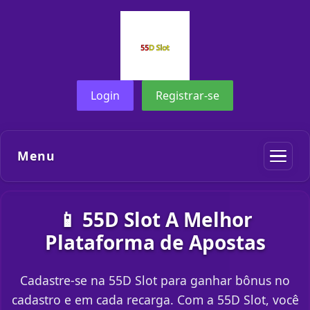
Login
Registrar-se
Menu
📱 55D Slot A Melhor
Plataforma de Apostas
Cadastre-se na 55D Slot para ganhar bônus no
cadastro e em cada recarga. Com a 55D Slot, você