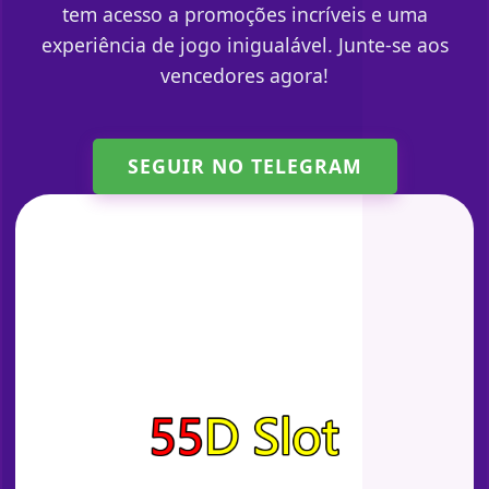
tem acesso a promoções incríveis e uma
experiência de jogo inigualável. Junte-se aos
vencedores agora!
SEGUIR NO TELEGRAM