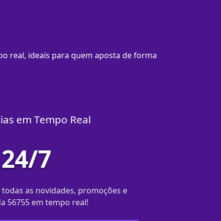
mpo real, ideais para quem aposta de forma
cias em Tempo Real
24/7
e todas as novidades, promoções e
da 56755 em tempo real!