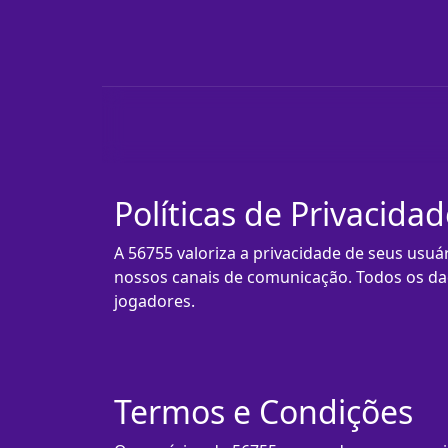
Políticas de Privacida
A 56755 valoriza a privacidade de seus usu
nossos canais de comunicação. Todos os dad
jogadores.
Termos e Condições