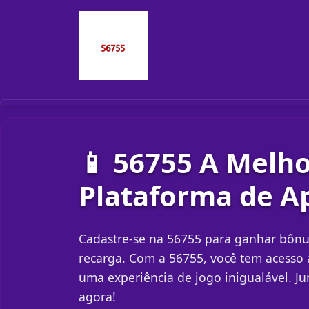
📱 56755 A Melh
Plataforma de A
Cadastre-se na 56755 para ganhar bônu
recarga. Com a 56755, você tem acesso 
uma experiência de jogo inigualável. J
agora!