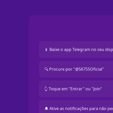
📱 Baixe o app Telegram no seu disp
🔍 Procure por "@56755Oficial"
👆 Toque em "Entrar" ou "Join"
🔔 Ative as notificações para não p