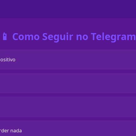
📱 Como Seguir no Telegram
ositivo
erder nada