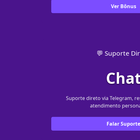
Ver Bônus
💬 Suporte Di
Cha
Suporte direto via Telegram, r
atendimento persona
Falar Suport