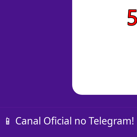
📱 Canal Oficial no Telegram!