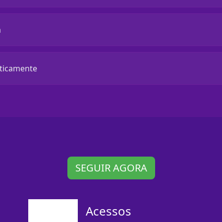
a
aticamente
SEGUIR AGORA
Acessos