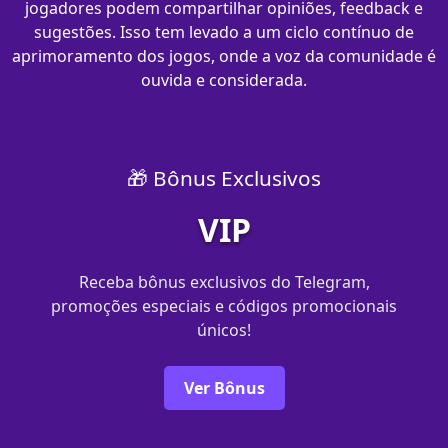
jogadores podem compartilhar opiniões, feedback e
sugestões. Isso tem levado a um ciclo contínuo de
aprimoramento dos jogos, onde a voz da comunidade é
ouvida e considerada.
🎁 Bônus Exclusivos
VIP
Receba bônus exclusivos do Telegram,
promoções especiais e códigos promocionais
únicos!
Ver Bônus