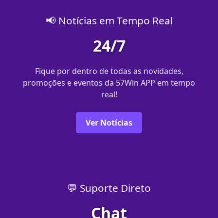
📢 Notícias em Tempo Real
24/7
Fique por dentro de todas as novidades,
promoções e eventos da 57Win APP em tempo
real!
Ver Notícias
💬 Suporte Direto
Chat