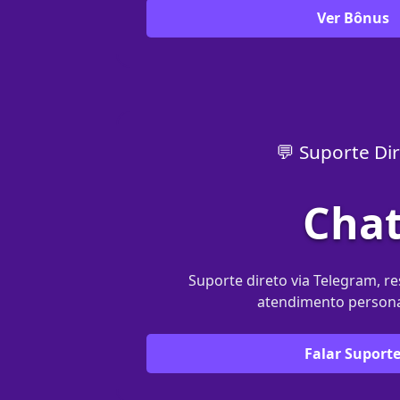
Ver Bônus
💬 Suporte Di
Cha
Suporte direto via Telegram, r
atendimento persona
Falar Suport