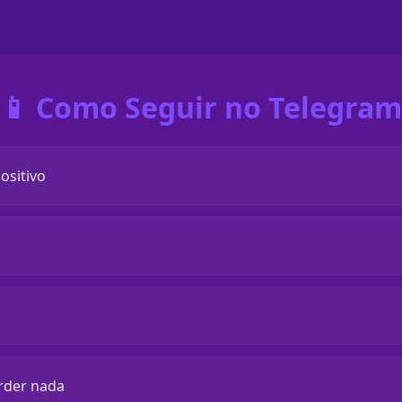
📱 Como Seguir no Telegram
ositivo
erder nada