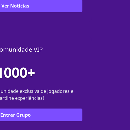
Ver Notícias
Comunidade VIP
1000+
unidade exclusiva de jogadores e
rtilhe experiências!
Entrar Grupo