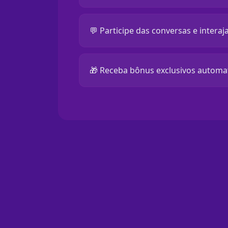
💬 Participe das conversas e interaj
🎁 Receba bônus exclusivos autom