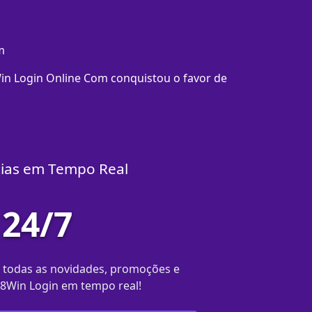
m
in Login Online Com conquistou o favor de
cias em Tempo Real
24/7
e todas as novidades, promoções e
58Win Login em tempo real!