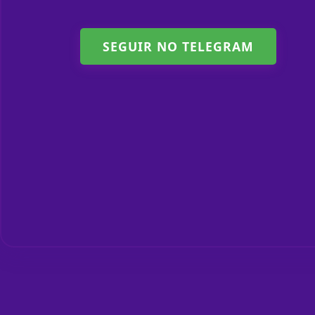
SEGUIR NO TELEGRAM