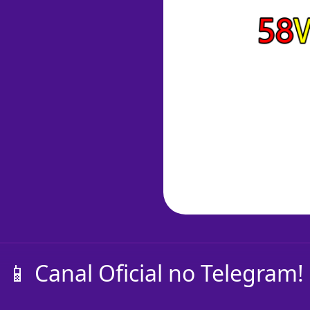
📱 Canal Oficial no Telegram!