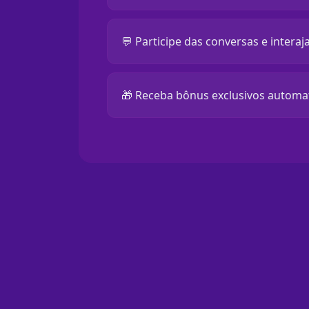
💬 Participe das conversas e interaj
🎁 Receba bônus exclusivos autom