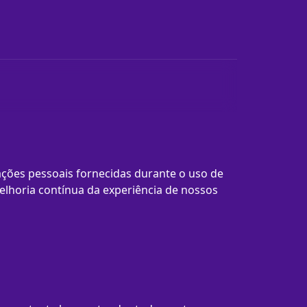
ações pessoais fornecidas durante o uso de
elhoria contínua da experiência de nossos