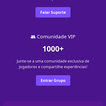
Falar Suporte
👥 Comunidade VIP
1000+
Junte-se a uma comunidade exclusiva de
jogadores e compartilhe experiências!
Entrar Grupo