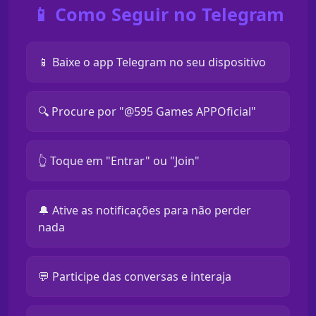
📱 Como Seguir no Telegram
📱 Baixe o app Telegram no seu dispositivo
🔍 Procure por "@595 Games APPOficial"
👆 Toque em "Entrar" ou "Join"
🔔 Ative as notificações para não perder
nada
💬 Participe das conversas e interaja