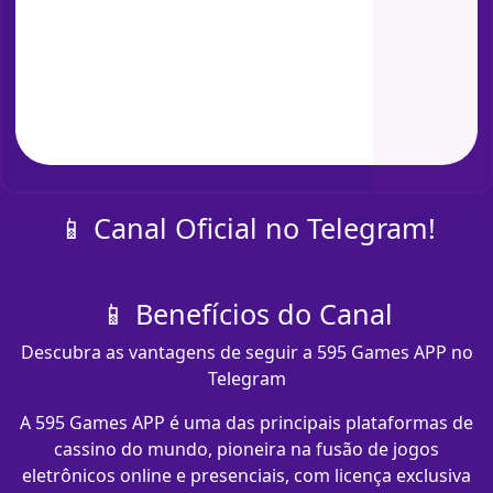
📱 Canal Oficial no Telegram!
📱 Benefícios do Canal
Descubra as vantagens de seguir a 595 Games APP no
Telegram
A 595 Games APP é uma das principais plataformas de
cassino do mundo, pioneira na fusão de jogos
eletrônicos online e presenciais, com licença exclusiva