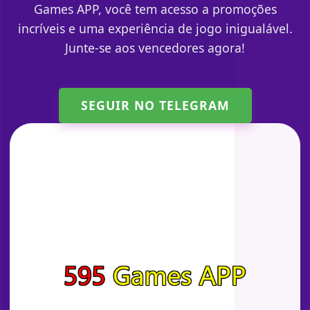
Games APP, você tem acesso a promoções
incríveis e uma experiência de jogo inigualável.
Junte-se aos vencedores agora!
SEGUIR NO TELEGRAM