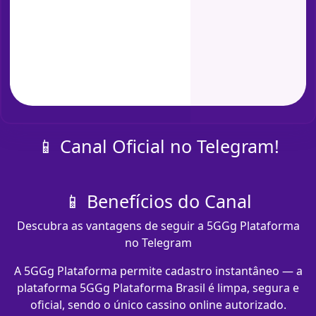
📱 Canal Oficial no Telegram!
📱 Benefícios do Canal
Descubra as vantagens de seguir a 5GGg Plataforma
no Telegram
A 5GGg Plataforma permite cadastro instantâneo — a
plataforma 5GGg Plataforma Brasil é limpa, segura e
oficial, sendo o único cassino online autorizado.