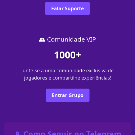
Falar Suporte
👥 Comunidade VIP
1000+
Junte-se a uma comunidade exclusiva de
jogadores e compartilhe experiências!
Entrar Grupo
📱 Como Seguir no Telegram