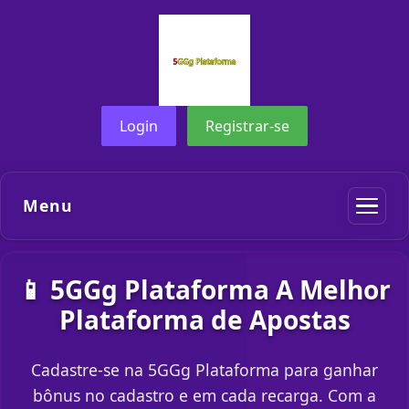
Login
Registrar-se
Menu
📱 5GGg Plataforma A Melhor
Plataforma de Apostas
Cadastre-se na 5GGg Plataforma para ganhar
bônus no cadastro e em cada recarga. Com a