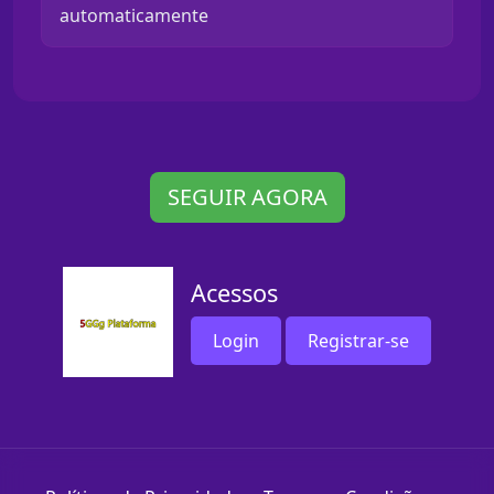
automaticamente
SEGUIR AGORA
Acessos
Login
Registrar-se