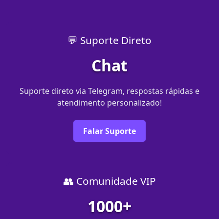
💬 Suporte Direto
Chat
Suporte direto via Telegram, respostas rápidas e
atendimento personalizado!
Falar Suporte
👥 Comunidade VIP
1000+