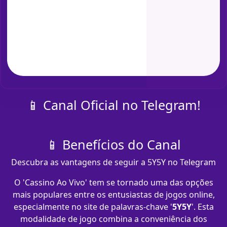
📱 Canal Oficial no Telegram!
📱 Benefícios do Canal
Descubra as vantagens de seguir a 5Y5Y no Telegram
O 'Cassino Ao Vivo' tem se tornado uma das opções
mais populares entre os entusiastas de jogos online,
especialmente no site de palavras-chave '
5Y5Y
'. Esta
modalidade de jogo combina a conveniência dos