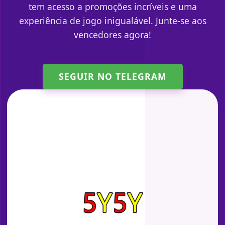
tem acesso a promoções incríveis e uma
experiência de jogo inigualável. Junte-se aos
vencedores agora!
SEGUIR NO TELEGRAM