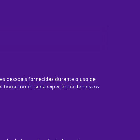
es pessoais fornecidas durante o uso de
elhoria contínua da experiência de nossos