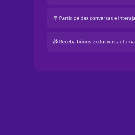
💬 Participe das conversas e interaj
🎁 Receba bônus exclusivos autom