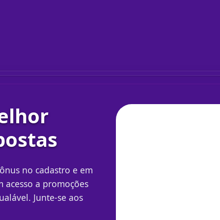
elhor
postas
ônus no cadastro e em
m acesso a promoções
ualável. Junte-se aos