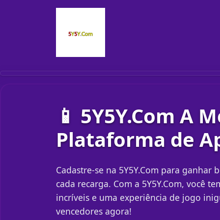
📱 5Y5Y.Com A M
Plataforma de A
Cadastre-se na 5Y5Y.Com para ganhar b
cada recarga. Com a 5Y5Y.Com, você te
incríveis e uma experiência de jogo inig
vencedores agora!