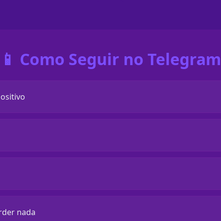
📱 Como Seguir no Telegram
ositivo
erder nada