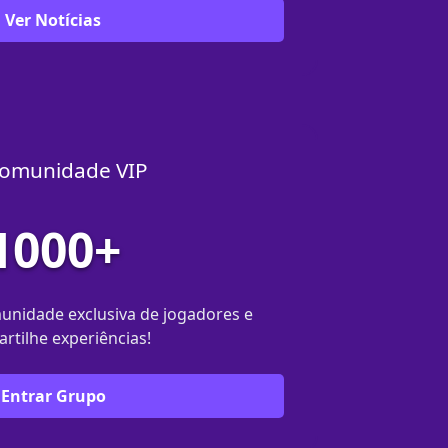
Ver Notícias
Comunidade VIP
1000+
unidade exclusiva de jogadores e
rtilhe experiências!
Entrar Grupo