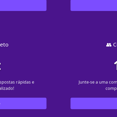
reto
👥 
t
espostas rápidas e
Junte-se a uma com
lizado!
compa
e