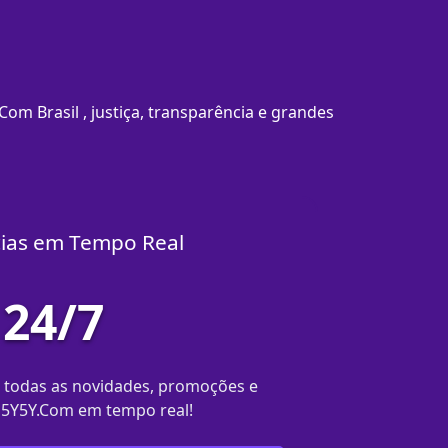
m Brasil , justiça, transparência e grandes
cias em Tempo Real
24/7
e todas as novidades, promoções e
 5Y5Y.Com em tempo real!