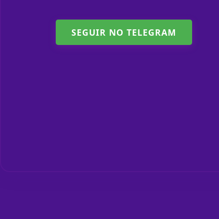
SEGUIR NO TELEGRAM