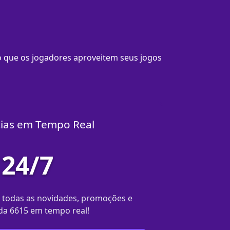
o que os jogadores aproveitem seus jogos
cias em Tempo Real
24/7
e todas as novidades, promoções e
da 6615 em tempo real!