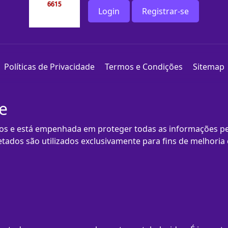
Login
Registrar-se
Políticas de Privacidade
Termos e Condições
Sitemap
de
rios e está empenhada em proteger todas as informações p
tados são utilizados exclusivamente para fins de melhoria