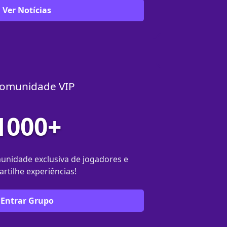
Ver Notícias
Comunidade VIP
1000+
unidade exclusiva de jogadores e
rtilhe experiências!
Entrar Grupo