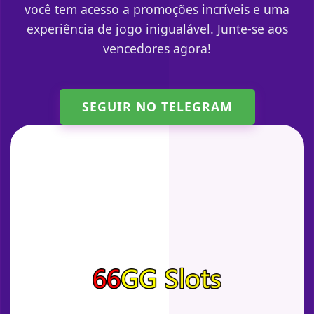
você tem acesso a promoções incríveis e uma
experiência de jogo inigualável. Junte-se aos
vencedores agora!
SEGUIR NO TELEGRAM