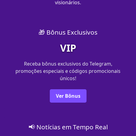
visionários.
🎁 Bônus Exclusivos
VIP
Receba bônus exclusivos do Telegram,
promoções especiais e códigos promocionais
únicos!
Ver Bônus
📢 Notícias em Tempo Real