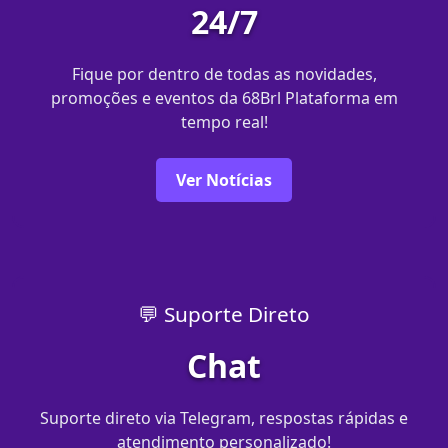
24/7
Fique por dentro de todas as novidades,
promoções e eventos da 68Brl Plataforma em
tempo real!
Ver Notícias
💬 Suporte Direto
Chat
Suporte direto via Telegram, respostas rápidas e
atendimento personalizado!