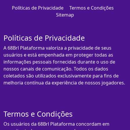
Políticas de Privacidade
Termos e Condições
Sitemap
Políticas de Privacidade
A 68Brl Plataforma valoriza a privacidade de seus
usuários e está empenhada em proteger todas as
informações pessoais fornecidas durante o uso de
nossos canais de comunicação. Todos os dados
coletados são utilizados exclusivamente para fins de
melhoria contínua da experiência de nossos jogadores.
Termos e Condições
Os usuários da 68Brl Plataforma concordam em