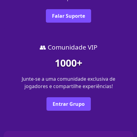
Falar Suporte
👥 Comunidade VIP
1000+
Junte-se a uma comunidade exclusiva de
jogadores e compartilhe experiências!
Entrar Grupo