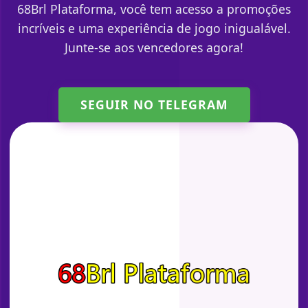
68Brl Plataforma, você tem acesso a promoções
incríveis e uma experiência de jogo inigualável.
Junte-se aos vencedores agora!
SEGUIR NO TELEGRAM