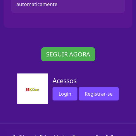
automaticamente
SEGUIR AGORA
Acessos
Login
Registrar-se