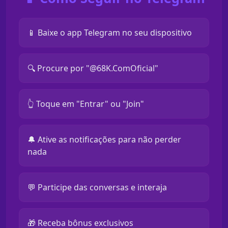
📱 Baixe o app Telegram no seu dispositivo
🔍 Procure por "@68K.ComOficial"
👆 Toque em "Entrar" ou "Join"
🔔 Ative as notificações para não perder
nada
💬 Participe das conversas e interaja
🎁 Receba bônus exclusivos