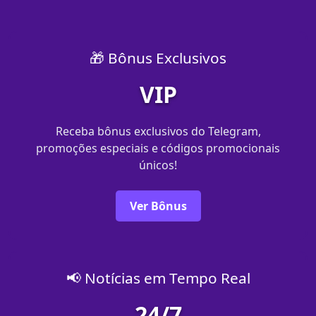
🎁 Bônus Exclusivos
VIP
Receba bônus exclusivos do Telegram,
promoções especiais e códigos promocionais
únicos!
Ver Bônus
📢 Notícias em Tempo Real
24/7