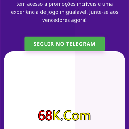
tem acesso a promoções incríveis e uma
experiência de jogo inigualável. Junte-se aos
vencedores agora!
SEGUIR NO TELEGRAM