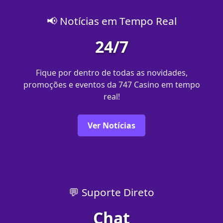
📢 Notícias em Tempo Real
24/7
Fique por dentro de todas as novidades,
promoções e eventos da 747 Casino em tempo
real!
Ver Notícias
💬 Suporte Direto
Chat