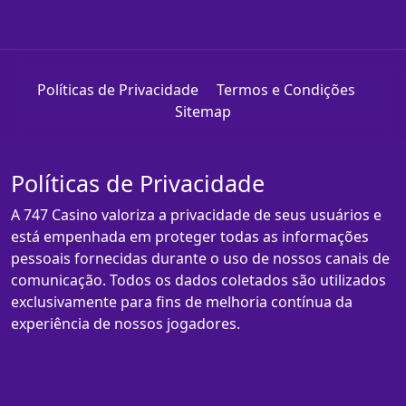
Políticas de Privacidade
Termos e Condições
Sitemap
Políticas de Privacidade
A 747 Casino valoriza a privacidade de seus usuários e
está empenhada em proteger todas as informações
pessoais fornecidas durante o uso de nossos canais de
comunicação. Todos os dados coletados são utilizados
exclusivamente para fins de melhoria contínua da
experiência de nossos jogadores.