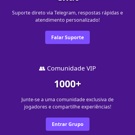
Suporte direto via Telegram, respostas rápidas e
atendimento personalizado!
Falar Suporte
👥 Comunidade VIP
1000+
Junte-se a uma comunidade exclusiva de
jogadores e compartilhe experiências!
Entrar Grupo