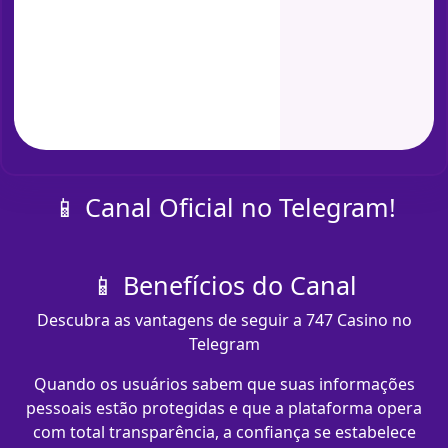
📱 Canal Oficial no Telegram!
📱 Benefícios do Canal
Descubra as vantagens de seguir a 747 Casino no
Telegram
Quando os usuários sabem que suas informações
pessoais estão protegidas e que a plataforma opera
com total transparência, a confiança se estabelece