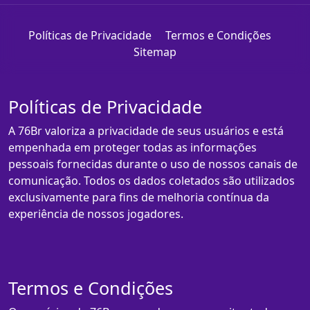
Políticas de Privacidade
Termos e Condições
Sitemap
Políticas de Privacidade
A 76Br valoriza a privacidade de seus usuários e está
empenhada em proteger todas as informações
pessoais fornecidas durante o uso de nossos canais de
comunicação. Todos os dados coletados são utilizados
exclusivamente para fins de melhoria contínua da
experiência de nossos jogadores.
Termos e Condições