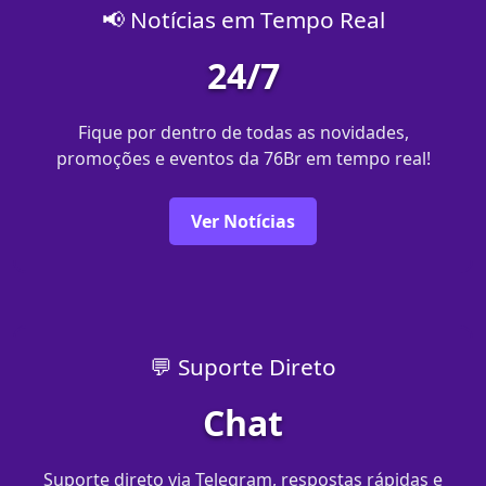
📢 Notícias em Tempo Real
24/7
Fique por dentro de todas as novidades,
promoções e eventos da 76Br em tempo real!
Ver Notícias
💬 Suporte Direto
Chat
Suporte direto via Telegram, respostas rápidas e