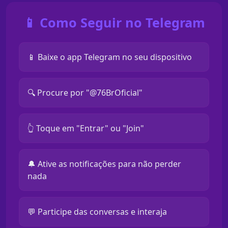
📱 Como Seguir no Telegram
📱 Baixe o app Telegram no seu dispositivo
🔍 Procure por "@76BrOficial"
👆 Toque em "Entrar" ou "Join"
🔔 Ative as notificações para não perder
nada
💬 Participe das conversas e interaja