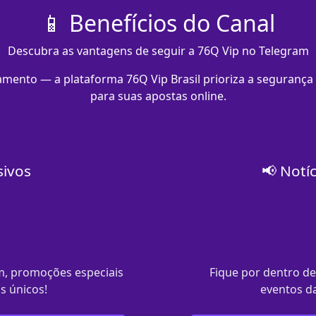
📱 Benefícios do Canal
Descubra as vantagens de seguir a 76Q Vip no Telegram
amento — a plataforma 76Q Vip Brasil prioriza a seguranç
para suas apostas online.
sivos
📢 Notí
m, promoções especiais
Fique por dentro d
s únicos!
eventos d