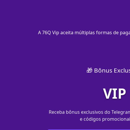
A 76Q Vip aceita múltiplas formas de pag
🎁 Bônus Exclu
VIP
Receba bônus exclusivos do Telegra
e códigos promocionai