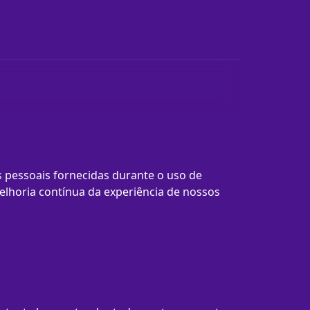
 pessoais fornecidas durante o uso de
elhoria contínua da experiência de nossos