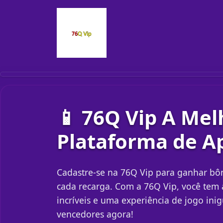
📱 76Q Vip A Mel
Plataforma de A
Cadastre-se na 76Q Vip para ganhar bô
cada recarga. Com a 76Q Vip, você tem
incríveis e uma experiência de jogo inig
vencedores agora!