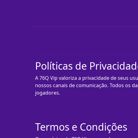
Políticas de Privacida
A 76Q Vip valoriza a privacidade de seus u
nossos canais de comunicação. Todos os dad
jogadores.
Termos e Condições