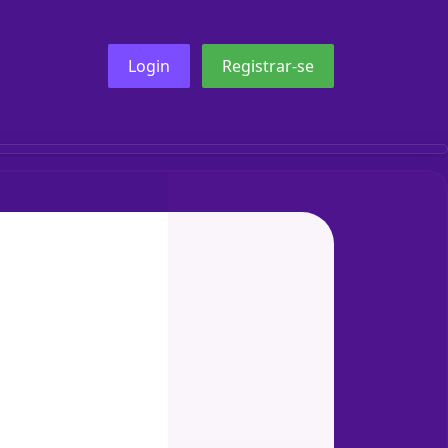
Login
Registrar-se