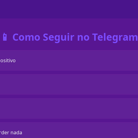
📱 Como Seguir no Telegram
ositivo
erder nada