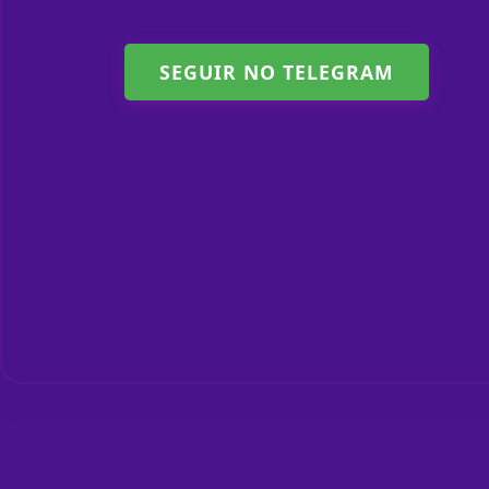
SEGUIR NO TELEGRAM