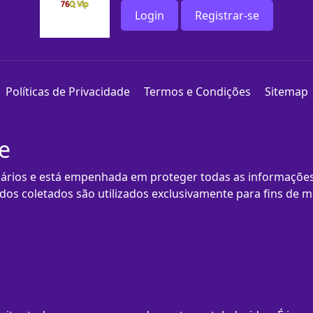
Login
Registrar-se
Políticas de Privacidade
Termos e Condições
Sitemap
de
suários e está empenhada em proteger todas as informações
os coletados são utilizados exclusivamente para fins de m