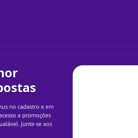
hor
postas
nus no cadastro e em
 acesso a promoções
ualável. Junte-se aos