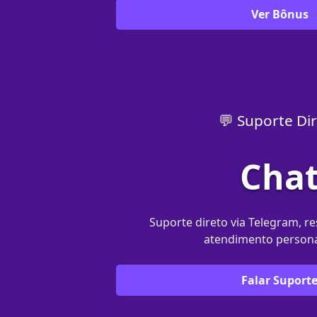
Ver Bônus
💬 Suporte Di
Cha
Suporte direto via Telegram, r
atendimento persona
Falar Suport