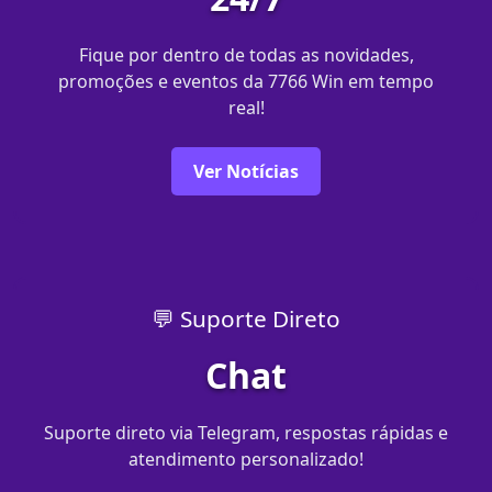
Fique por dentro de todas as novidades,
promoções e eventos da 7766 Win em tempo
real!
Ver Notícias
💬 Suporte Direto
Chat
Suporte direto via Telegram, respostas rápidas e
atendimento personalizado!