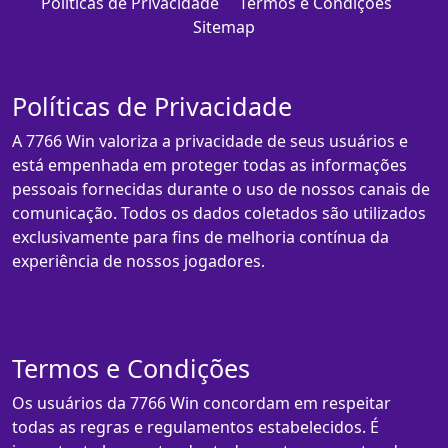
Políticas de Privacidade
Termos e Condições
Sitemap
Políticas de Privacidade
A 7766 Win valoriza a privacidade de seus usuários e
está empenhada em proteger todas as informações
pessoais fornecidas durante o uso de nossos canais de
comunicação. Todos os dados coletados são utilizados
exclusivamente para fins de melhoria contínua da
experiência de nossos jogadores.
Termos e Condições
Os usuários da 7766 Win concordam em respeitar
todas as regras e regulamentos estabelecidos. É