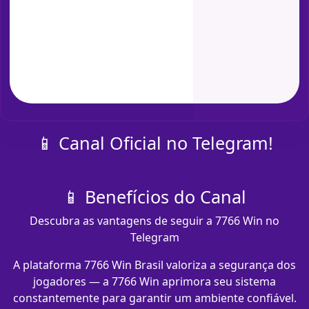
📱 Canal Oficial no Telegram!
📱 Benefícios do Canal
Descubra as vantagens de seguir a 7766 Win no
Telegram
A plataforma 7766 Win Brasil valoriza a segurança dos
jogadores — a 7766 Win aprimora seu sistema
constantemente para garantir um ambiente confiável.