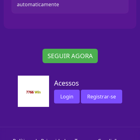
automaticamente
SEGUIR AGORA
Acessos
Login
Registrar-se