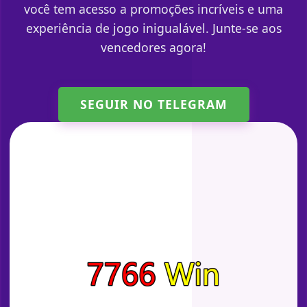
você tem acesso a promoções incríveis e uma
experiência de jogo inigualável. Junte-se aos
vencedores agora!
SEGUIR NO TELEGRAM