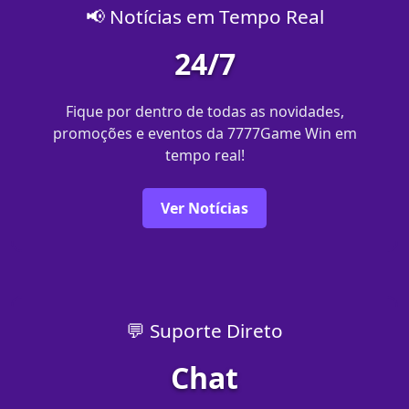
📢 Notícias em Tempo Real
24/7
Fique por dentro de todas as novidades,
promoções e eventos da 7777Game Win em
tempo real!
Ver Notícias
💬 Suporte Direto
Chat