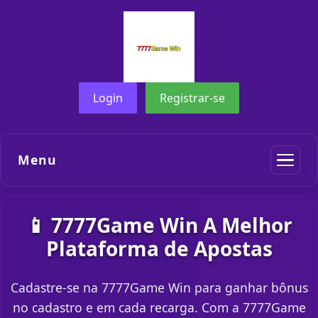
Login
Registrar-se
Menu
📱 7777Game Win A Melhor
Plataforma de Apostas
Cadastre-se na 7777Game Win para ganhar bônus
no cadastro e em cada recarga. Com a 7777Game