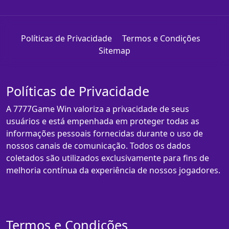
Políticas de Privacidade
Termos e Condições
Sitemap
Políticas de Privacidade
A 7777Game Win valoriza a privacidade de seus
usuários e está empenhada em proteger todas as
informações pessoais fornecidas durante o uso de
nossos canais de comunicação. Todos os dados
coletados são utilizados exclusivamente para fins de
melhoria contínua da experiência de nossos jogadores.
Termos e Condições