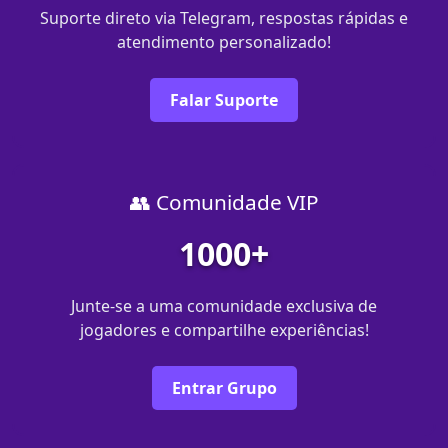
Suporte direto via Telegram, respostas rápidas e
atendimento personalizado!
Falar Suporte
👥 Comunidade VIP
1000+
Junte-se a uma comunidade exclusiva de
jogadores e compartilhe experiências!
Entrar Grupo