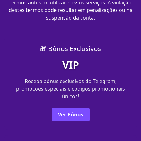
termos antes de utilizar nossos serviços. A violação
destes termos pode resultar em penalizações ou na
suspensão da conta.
🎁 Bônus Exclusivos
VIP
Receba bônus exclusivos do Telegram,
promoções especiais e códigos promocionais
únicos!
Ver Bônus