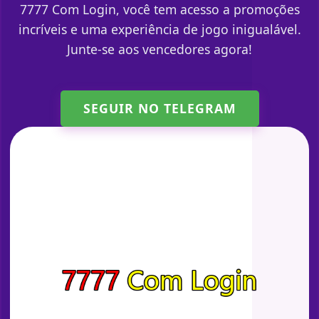
7777 Com Login, você tem acesso a promoções
incríveis e uma experiência de jogo inigualável.
Junte-se aos vencedores agora!
SEGUIR NO TELEGRAM