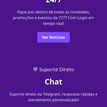
Fique por dentro de todas as novidades,
promoções e eventos da 7777 Com Login em
tempo real!
Ver Notícias
💬 Suporte Direto
Chat
Suporte direto via Telegram, respostas rápidas e
atendimento personalizado!