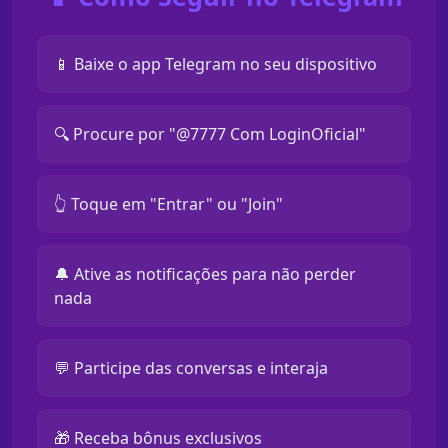
📱 Baixe o app Telegram no seu dispositivo
🔍 Procure por "@7777 Com LoginOficial"
👆 Toque em "Entrar" ou "Join"
🔔 Ative as notificações para não perder
nada
💬 Participe das conversas e interaja
🎁 Receba bônus exclusivos