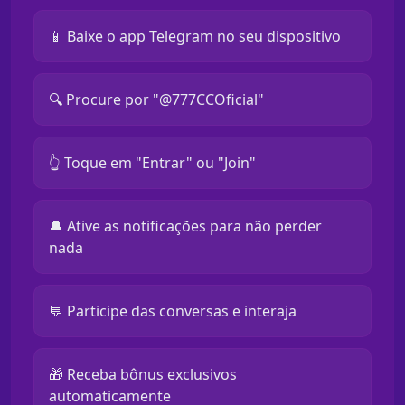
📱 Baixe o app Telegram no seu dispositivo
🔍 Procure por "@777CCOficial"
👆 Toque em "Entrar" ou "Join"
🔔 Ative as notificações para não perder
nada
💬 Participe das conversas e interaja
🎁 Receba bônus exclusivos
automaticamente