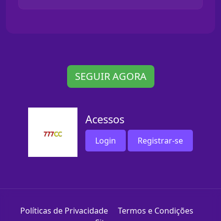
SEGUIR AGORA
Acessos
Login
Registrar-se
Políticas de Privacidade
Termos e Condições