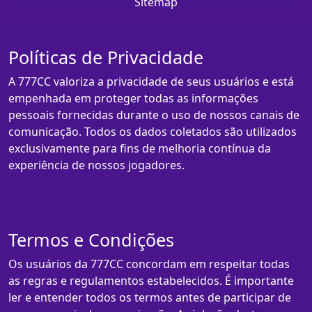
Sitemap
Políticas de Privacidade
A 777CC valoriza a privacidade de seus usuários e está
empenhada em proteger todas as informações
pessoais fornecidas durante o uso de nossos canais de
comunicação. Todos os dados coletados são utilizados
exclusivamente para fins de melhoria contínua da
experiência de nossos jogadores.
Termos e Condições
Os usuários da 777CC concordam em respeitar todas
as regras e regulamentos estabelecidos. É importante
ler e entender todos os termos antes de participar de