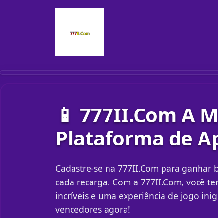
📱 777II.Com A 
Plataforma de A
Cadastre-se na 777II.Com para ganhar 
cada recarga. Com a 777II.Com, você t
incríveis e uma experiência de jogo inig
vencedores agora!