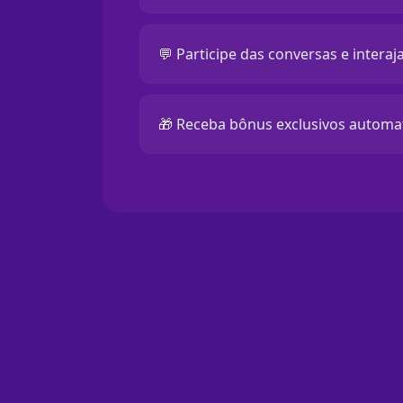
💬 Participe das conversas e interaj
🎁 Receba bônus exclusivos autom