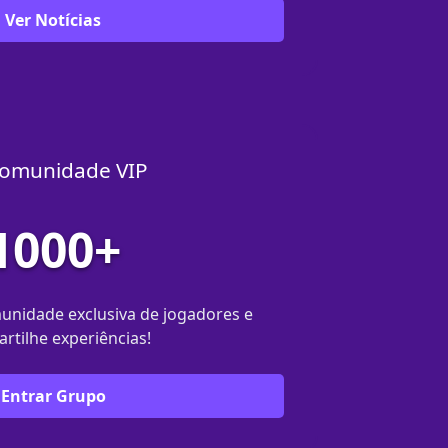
Ver Notícias
Comunidade VIP
1000+
unidade exclusiva de jogadores e
rtilhe experiências!
Entrar Grupo