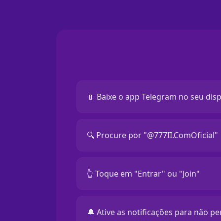
📱 Baixe o app Telegram no seu disp
🔍 Procure por "@777II.ComOficial"
👆 Toque em "Entrar" ou "Join"
🔔 Ative as notificações para não p