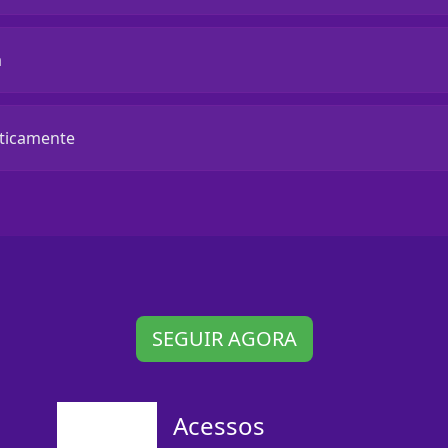
a
aticamente
SEGUIR AGORA
Acessos