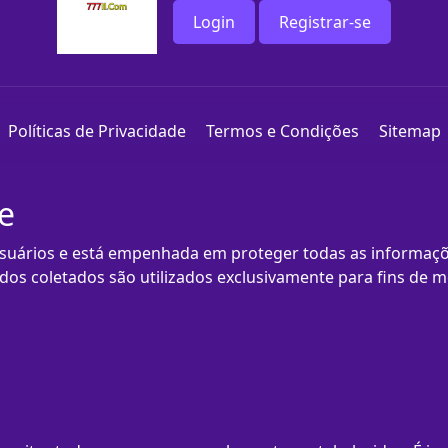
Login
Registrar-se
Políticas de Privacidade
Termos e Condições
Sitemap
de
 usuários e está empenhada em proteger todas as informaçõ
os coletados são utilizados exclusivamente para fins de m