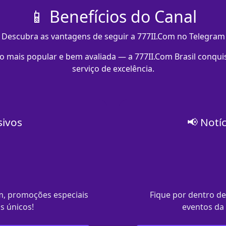
📱 Benefícios do Canal
Descubra as vantagens de seguir a 777II.Com no Telegram
no mais popular e bem avaliada — a 777II.Com Brasil conqui
serviço de excelência.
sivos
📢 Notí
m, promoções especiais
Fique por dentro d
s únicos!
eventos da