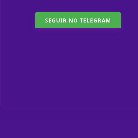
SEGUIR NO TELEGRAM