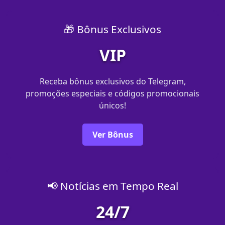
🎁 Bônus Exclusivos
VIP
Receba bônus exclusivos do Telegram,
promoções especiais e códigos promocionais
únicos!
Ver Bônus
📢 Notícias em Tempo Real
24/7