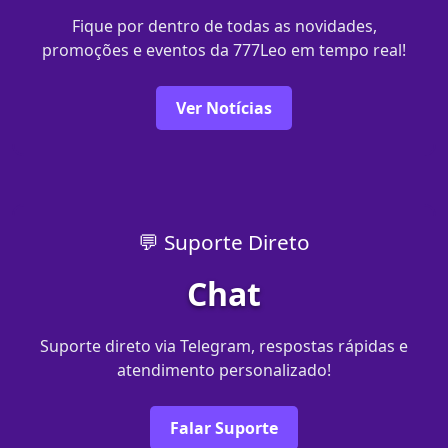
Fique por dentro de todas as novidades,
promoções e eventos da 777Leo em tempo real!
Ver Notícias
💬 Suporte Direto
Chat
Suporte direto via Telegram, respostas rápidas e
atendimento personalizado!
Falar Suporte