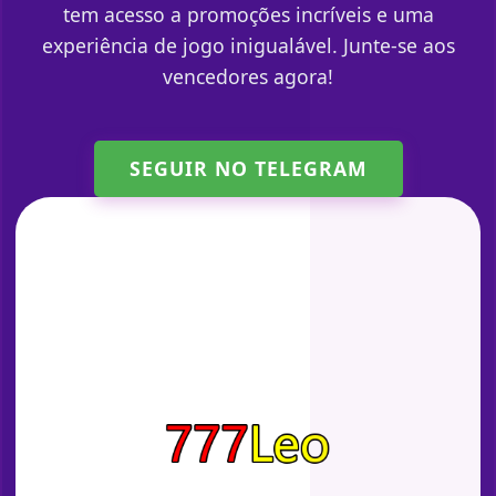
tem acesso a promoções incríveis e uma
experiência de jogo inigualável. Junte-se aos
vencedores agora!
SEGUIR NO TELEGRAM