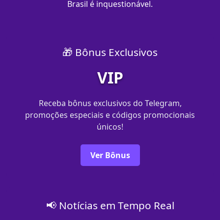
Brasil é inquestionável.
🎁 Bônus Exclusivos
VIP
Receba bônus exclusivos do Telegram,
promoções especiais e códigos promocionais
únicos!
Ver Bônus
📢 Notícias em Tempo Real