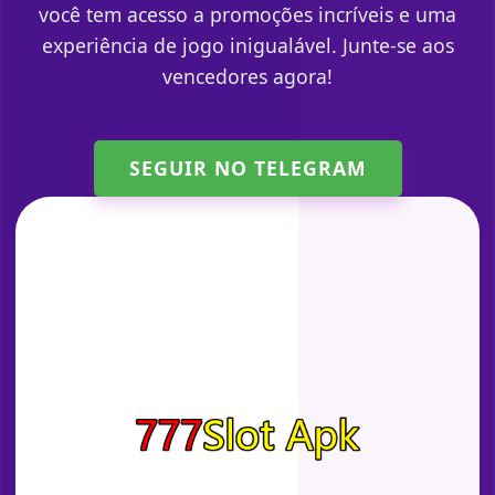
você tem acesso a promoções incríveis e uma
experiência de jogo inigualável. Junte-se aos
vencedores agora!
SEGUIR NO TELEGRAM