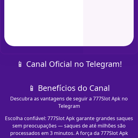
📱 Canal Oficial no Telegram!
📱 Benefícios do Canal
Descubra as vantagens de seguir a 777Slot Apk no
Telegram
Escolha confiável: 777Slot Apk garante grandes saques
sem preocupações — saques de até milhões são
processados em 3 minutos. A força da 777Slot Apk