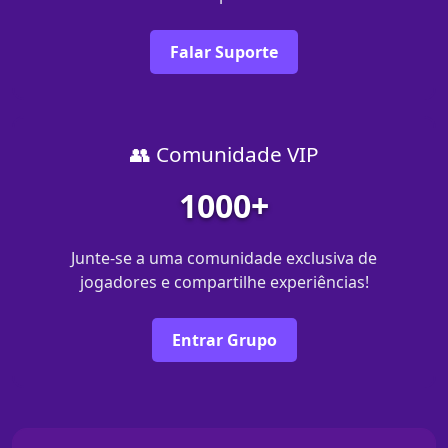
Falar Suporte
👥 Comunidade VIP
1000+
Junte-se a uma comunidade exclusiva de
jogadores e compartilhe experiências!
Entrar Grupo