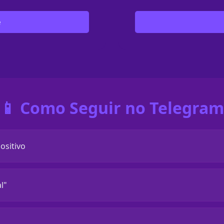
e
📱 Como Seguir no Telegram
ositivo
l"