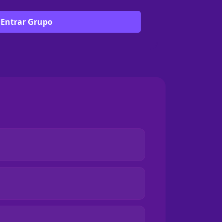
Entrar Grupo