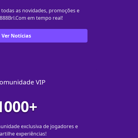
e todas as novidades, promoções e
7888Brl.Com em tempo real!
Ver Notícias
Comunidade VIP
1000+
unidade exclusiva de jogadores e
rtilhe experiências!