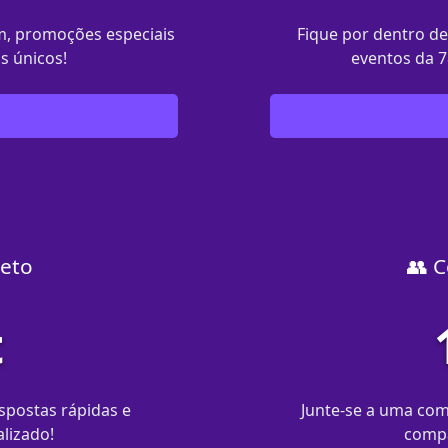
m, promoções especiais
Fique por dentro d
s únicos!
eventos da 
reto
👥 
t
espostas rápidas e
Junte-se a uma com
lizado!
compa