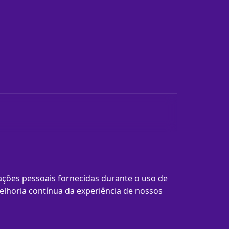
ações pessoais fornecidas durante o uso de
elhoria contínua da experiência de nossos