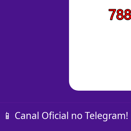
📱 Canal Oficial no Telegram!