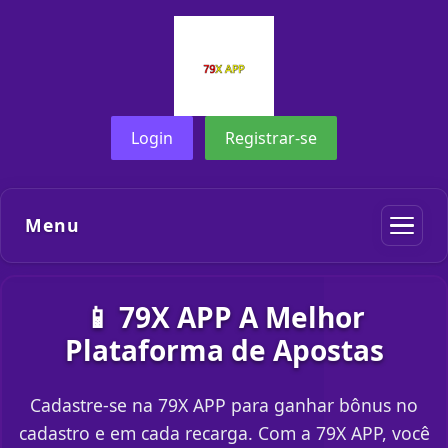
Login
Registrar-se
Menu
📱 79X APP A Melhor
Plataforma de Apostas
Cadastre-se na 79X APP para ganhar bônus no
cadastro e em cada recarga. Com a 79X APP, você