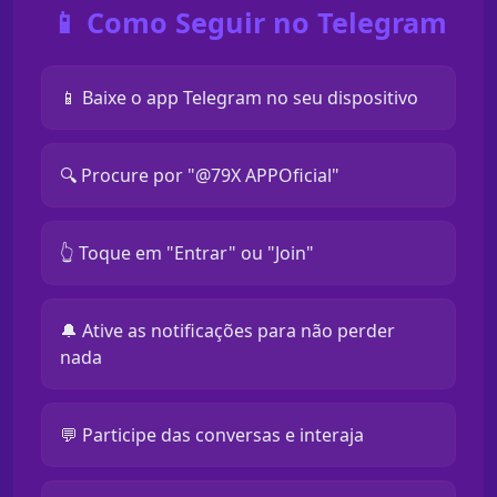
📱 Como Seguir no Telegram
📱 Baixe o app Telegram no seu dispositivo
🔍 Procure por "@79X APPOficial"
👆 Toque em "Entrar" ou "Join"
🔔 Ative as notificações para não perder
nada
💬 Participe das conversas e interaja