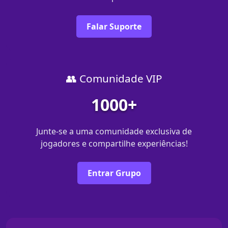
Falar Suporte
👥 Comunidade VIP
1000+
Junte-se a uma comunidade exclusiva de
jogadores e compartilhe experiências!
Entrar Grupo