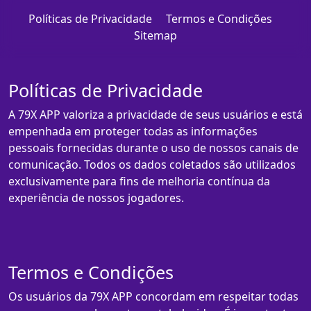
Políticas de Privacidade
Termos e Condições
Sitemap
Políticas de Privacidade
A 79X APP valoriza a privacidade de seus usuários e está
empenhada em proteger todas as informações
pessoais fornecidas durante o uso de nossos canais de
comunicação. Todos os dados coletados são utilizados
exclusivamente para fins de melhoria contínua da
experiência de nossos jogadores.
Termos e Condições
Os usuários da 79X APP concordam em respeitar todas