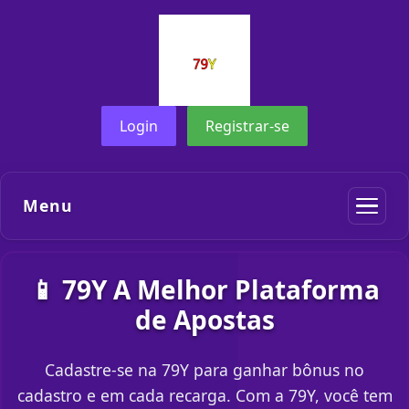
Login
Registrar-se
Menu
📱 79Y A Melhor Plataforma
de Apostas
Cadastre-se na 79Y para ganhar bônus no
cadastro e em cada recarga. Com a 79Y, você tem