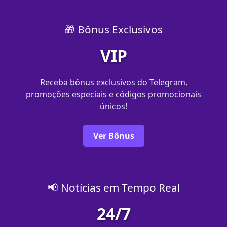
🎁 Bônus Exclusivos
VIP
Receba bônus exclusivos do Telegram,
promoções especiais e códigos promocionais
únicos!
Ver Bônus
📢 Notícias em Tempo Real
24/7