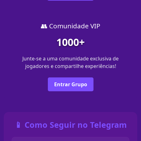
👥 Comunidade VIP
1000+
Junte-se a uma comunidade exclusiva de
jogadores e compartilhe experiências!
Entrar Grupo
📱 Como Seguir no Telegram