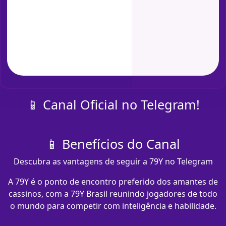
📱 Canal Oficial no Telegram!
📱 Benefícios do Canal
Descubra as vantagens de seguir a 79Y no Telegram
A 79Y é o ponto de encontro preferido dos amantes de
cassinos, com a 79Y Brasil reunindo jogadores de todo
o mundo para competir com inteligência e habilidade.