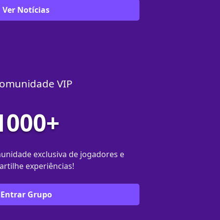
Ver Notícias
Comunidade VIP
1000+
unidade exclusiva de jogadores e
rtilhe experiências!
Entrar Grupo