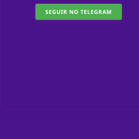
SEGUIR NO TELEGRAM