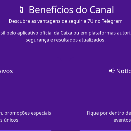
📱 Benefícios do Canal
Descubra as vantagens de seguir a 7U no Telegram
asil pelo aplicativo oficial da Caixa ou em plataformas auto
segurança e resultados atualizados.
sivos
📢 Notí
m, promoções especiais
Fique por dentro d
s únicos!
eventos