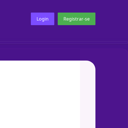
Login
Registrar-se