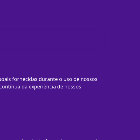
soais fornecidas durante o uso de nossos
 contínua da experiência de nossos