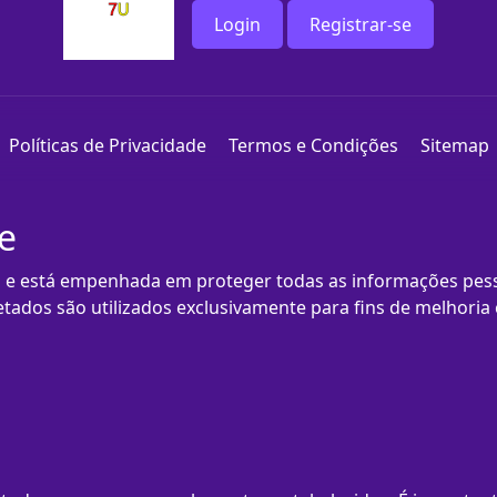
Login
Registrar-se
Políticas de Privacidade
Termos e Condições
Sitemap
de
os e está empenhada em proteger todas as informações pes
tados são utilizados exclusivamente para fins de melhoria