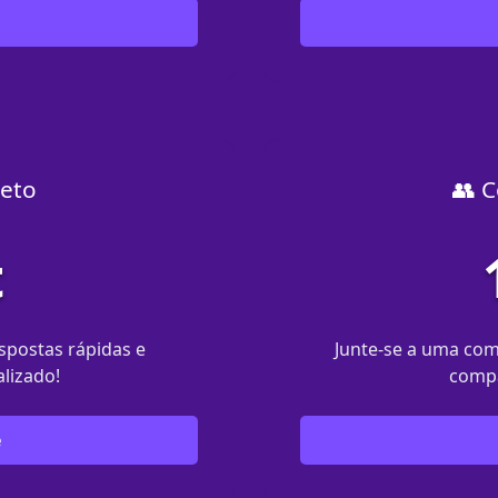
reto
👥 
t
espostas rápidas e
Junte-se a uma com
lizado!
compa
e