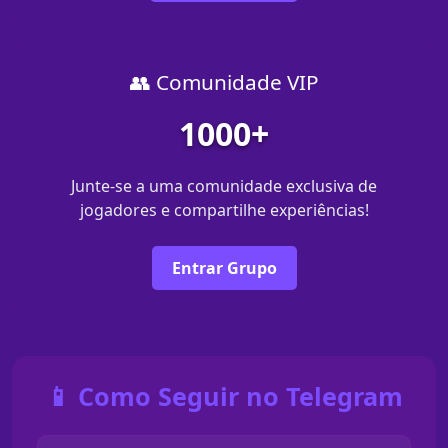
👥 Comunidade VIP
1000+
Junte-se a uma comunidade exclusiva de
jogadores e compartilhe experiências!
Entrar Grupo
📱 Como Seguir no Telegram