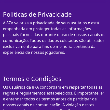
Políticas de Privacidade
A 87A valoriza a privacidade de seus usuários e está
empenhada em proteger todas as informações
pessoais fornecidas durante o uso de nossos canais de
comunicação. Todos os dados coletados são utilizados
exclusivamente para fins de melhoria contínua da
experiência de nossos jogadores.
Termos e Condições
Os usuários da 87A concordam em respeitar todas as
regras e regulamentos estabelecidos. É importante ler
e entender todos os termos antes de participar de
nossos canais de comunicação. A violação destes