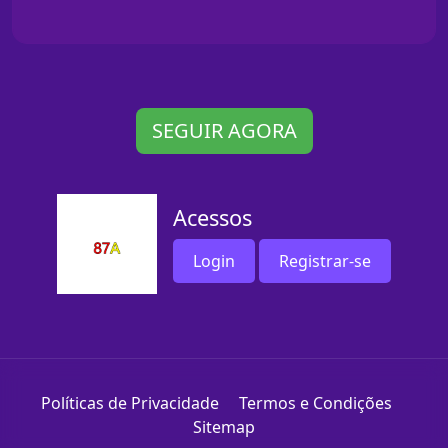
SEGUIR AGORA
Acessos
Login
Registrar-se
Políticas de Privacidade
Termos e Condições
Sitemap