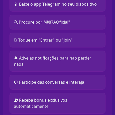
📱 Baixe o app Telegram no seu dispositivo
🔍 Procure por "@87AOficial"
👆 Toque em "Entrar" ou "Join"
🔔 Ative as notificações para não perder
nada
💬 Participe das conversas e interaja
🎁 Receba bônus exclusivos
automaticamente