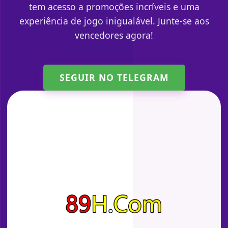
tem acesso a promoções incríveis e uma
experiência de jogo inigualável. Junte-se aos
vencedores agora!
SEGUIR NO TELEGRAM