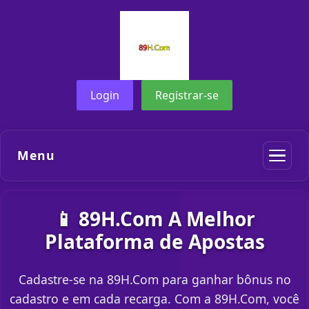
Login
Registrar-se
Menu
📱 89H.Com A Melhor
Plataforma de Apostas
Cadastre-se na 89H.Com para ganhar bônus no
cadastro e em cada recarga. Com a 89H.Com, você