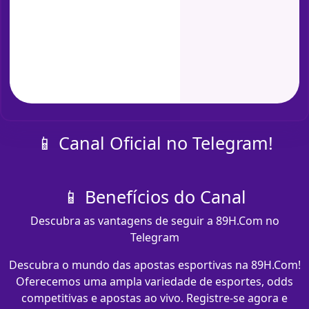
📱 Canal Oficial no Telegram!
📱 Benefícios do Canal
Descubra as vantagens de seguir a 89H.Com no
Telegram
Descubra o mundo das apostas esportivas na 89H.Com!
Oferecemos uma ampla variedade de esportes, odds
competitivas e apostas ao vivo. Registre-se agora e