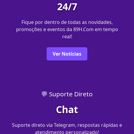
24/7
Fique por dentro de todas as novidades,
promoções e eventos da 89H.Com em tempo
real!
Ver Notícias
💬 Suporte Direto
Chat
Suporte direto via Telegram, respostas rápidas e
atendimento personalizado!