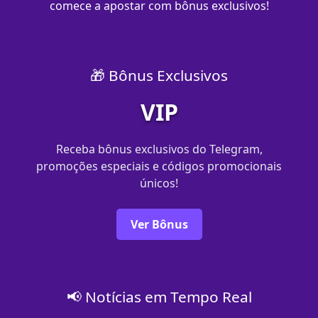
comece a apostar com bônus exclusivos!
🎁 Bônus Exclusivos
VIP
Receba bônus exclusivos do Telegram,
promoções especiais e códigos promocionais
únicos!
Ver Bônus
📢 Notícias em Tempo Real